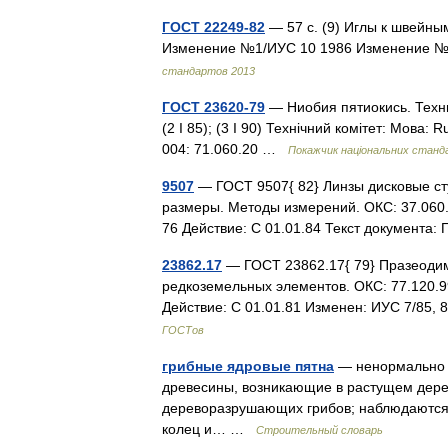
ГОСТ 22249-82
— 57 с. (9) Иглы к швейн
Изменение №1/ИУС 10 1986 Изменение №
стандартов 2013
ГОСТ 23620-79
— Ниобия пятиокись. Технич
(2 I 85); (3 I 90) Технічний комітет: Мова: 
004: 71.060.20 …
Покажчик національних станд
9507
— ГОСТ 9507{ 82} Линзы дисковые ст
размеры. Методы измерений. ОКС: 37.060
76 Действие: С 01.01.84 Текст документ
23862.17
— ГОСТ 23862.17{ 79} Празеодим
редкоземельных элементов. ОКС: 77.120.9
Действие: С 01.01.81 Изменен: ИУС 7/85,
ГОСТов
грибные ядровые пятна
— ненормально о
древесины, возникающие в растущем дере
дереворазрушающих грибов; наблюдаются 
колец и… …
Строительный словарь