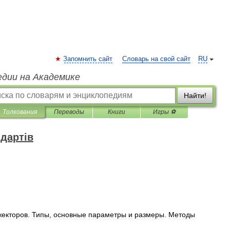
Запомнить сайт
Словарь на свой сайт
RU
едии на Академике
Найти!
Толкования
Переводы
Книги
Игры ⚽
дартів
жекторов
.
Типы
,
основные
параметры
и
размеры
.
Методы