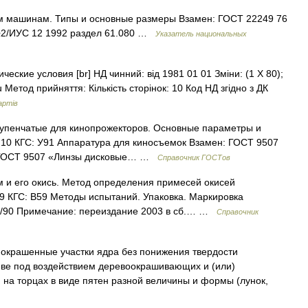
ым машинам. Типы и основные размеры Взамен: ГОСТ 22249 76
2/ИУС 12 1992 раздел 61.080 …
Указатель национальных
еские условия [br] НД чинний: від 1981 01 01 Зміни: (1 X 80);
Ru Метод прийняття: Кількість сторінок: 10 Код НД згідно з ДК
артів
упенчатые для кинопрожекторов. Основные параметры и
.10 КГС: У91 Аппаратура для киносъемок Взамен: ГОСТ 9507
а: ГОСТ 9507 «Линзы дисковые… …
Справочник ГОСТов
 и его окись. Метод определения примесей окисей
9 КГС: В59 Методы испытаний. Упаковка. Маркировка
 8/90 Примечание: переиздание 2003 в сб.… …
Справочник
крашенные участки ядра без понижения твердости
ве под воздействием деревоокрашивающих и (или)
на торцах в виде пятен разной величины и формы (лунок,