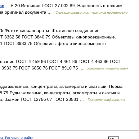
ое
— 6.20 Источник: ГОСТ 27.002 89: Надежность в технике.
ния оригинал документа …
Словарь-справочник терминов нормативно-
5 Фото и киноаппараты. Штативное соединение.
Т 3362 58 ГОСТ 3840 79 Объективы кинопроекционные.
 61 ГОСТ 3933 75 Объективы фото и киносъемочные… …
вание ГОСТ 4.459 86 ГОСТ 4.461 86 ГОСТ 4.463 86 ГОСТ
Т 3933 75 ГОСТ 6850 76 ГОСТ 8910 75 …
Указатель национальных
уды железные, концентраты, агломераты и окатыши. Норма
8 79 Руды железные, концентраты, агломераты и окатыши.
а. Взамен ГОСТ 12756 67 ГОСТ 23581 …
Покажчик національних
ка
,
Реклама на сайте