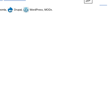
18+
omla,
Drupal,
WordPress, MODx.