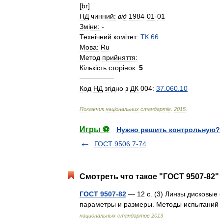
[
br
]
НД
чинний:
в
і
д
1984
-
01
-
01
Зм
і
ни:
-
Техн
і
чний
ком
і
тет:
ТК
66
Мова:
Ru
Метод
прийняття:
К
і
льк
і
сть
стор
і
нок:
5
—————
Код
НД
зг
і
дно
з
ДК
004:
37
.
060
.
10
Покажчик
нац
і
ональних
стандарт
і
в
.
2015
.
Игры ⚽
Нужно решить контрольную?
ГОСТ 9506.7-74
Смотреть что такое "ГОСТ 9507-82"
ГОСТ 9507-82
— 12 с. (3) Линзы дисковые
параметры и размеры. Методы испытаний
национальных стандартов 2013